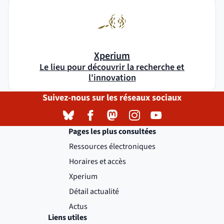
Xperium
Le lieu pour découvrir la recherche et
l'innovation
Suivez-nous sur les réseaux sociaux
Bluesky
( )
(nouvelle fenêtre)
Facebook
( )
(nouvelle fenêtre)
Mastodon
( )
(nouvelle fenêtre)
Instagram
( )
(nouvelle fenêtre)
YouTube
( )
(nouvelle fenêtre)
Pages les plus consultées
Ressources électroniques
Horaires et accès
Xperium
Détail actualité
Actus
Liens utiles