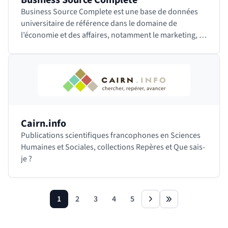
Business Source Complete
Business Source Complete est une base de données
universitaire de référence dans le domaine de
l’économie et des affaires, notamment le marketing, le
management, les systèmes d’information de…
Cairn.info
Publications scientifiques francophones en Sciences
Humaines et Sociales, collections Repères et Que sais-
je ?
1
2
3
4
5
page
page
page
page
page
next
last
Revenir avant le bloc
Shift+Tab