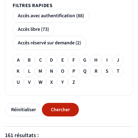
FILTRES RAPIDES
Accès avec authentification (88)
Accès libre (73)
Accès réservé sur demande (2)
Filtre alphabétique
A
B
C
D
E
F
G
H
I
J
K
L
M
N
O
P
Q
R
S
T
U
V
W
X
Y
Z
Réinitialiser
Chercher
 bloc des résultats de recherche
161 résultats :