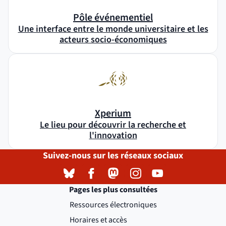
Pôle événementiel
Une interface entre le monde universitaire et les
acteurs socio-économiques
Xperium
Le lieu pour découvrir la recherche et
l'innovation
Suivez-nous sur les réseaux sociaux
Bluesky
( )
(nouvelle fenêtre)
Facebook
( )
(nouvelle fenêtre)
Mastodon
( )
(nouvelle fenêtre)
Instagram
( )
(nouvelle fenêtre)
YouTube
( )
(nouvelle fenêtre)
Pages les plus consultées
Ressources électroniques
Horaires et accès