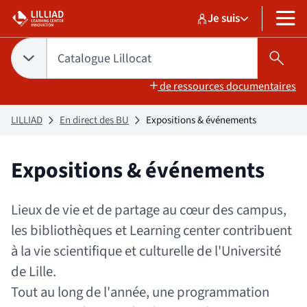
Aller
Aller
Je suis
au
au
Sélectionner un pr
Catalogue Lilloc
sélectionné
MENU
contenu
pied
de
Tapez votre recherche pour rechercher dans :
Catalogue Lillocat
Choix du périmètre de recherche :
CATALOGUE LILLOCAT
sélectionné
Lanc
page
de ressources documentaires
LILLIAD
En direct des BU
Expositions & événements
Expositions & événements
Lieux de vie et de partage au cœur des campus,
les bibliothèques et Learning center contribuent
à la vie scientifique et culturelle de l'Université
de Lille.
Tout au long de l'année, une programmation