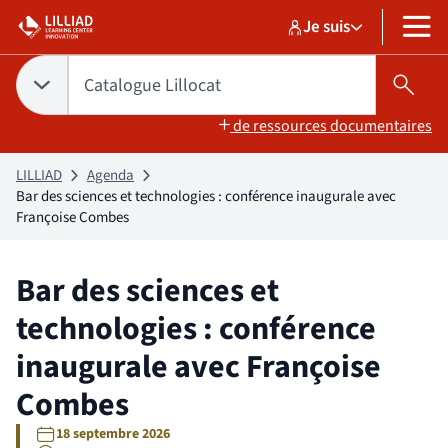
Aller
Aller
Je suis
au
au
Sélectionner un pr
Catalogue Lilloc
sélectionné
MENU
contenu
pied
de
Tapez votre recherche pour rechercher dans :
Catalogue Lillocat
Choix du périmètre de recherche :
CATALOGUE LILLOCAT
sélectionné
Lanc
page
de ressources documentaires
LILLIAD
Agenda
Bar des sciences et technologies : conférence inaugurale avec
Françoise Combes
Bar des sciences et
technologies : conférence
inaugurale avec Françoise
Combes
18 septembre 2026