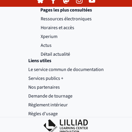
Bluesky
( )
(nouvelle fenêtre)
Facebook
( )
(nouvelle fenêtre)
Mastodon
( )
(nouvelle fenêtre)
Instagram
( )
(nouvelle fenêtre)
YouTube
( )
(nouvelle fenêtre)
Pages les plus consultées
Ressources électroniques
Horaires et accès
Xperium
Actus
Détail actualité
Liens utiles
Le service commun de documentation
Services publics +
(nouvelle fenêtre)
Nos partenaires
Demande de tournage
(nouvelle fenêtre)
Règlement intérieur
(nouvelle fenêtre)
Règles d'usage
(nouvelle fenêtre)