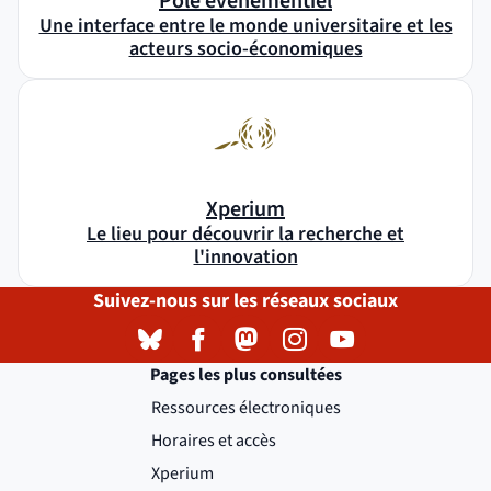
Pôle événementiel
Une interface entre le monde universitaire et les
acteurs socio-économiques
Xperium
Le lieu pour découvrir la recherche et
l'innovation
Suivez-nous sur les réseaux sociaux
Bluesky
( )
(nouvelle fenêtre)
Facebook
( )
(nouvelle fenêtre)
Mastodon
( )
(nouvelle fenêtre)
Instagram
( )
(nouvelle fenêtre)
YouTube
( )
(nouvelle fenêtre)
Pages les plus consultées
Ressources électroniques
Horaires et accès
Xperium