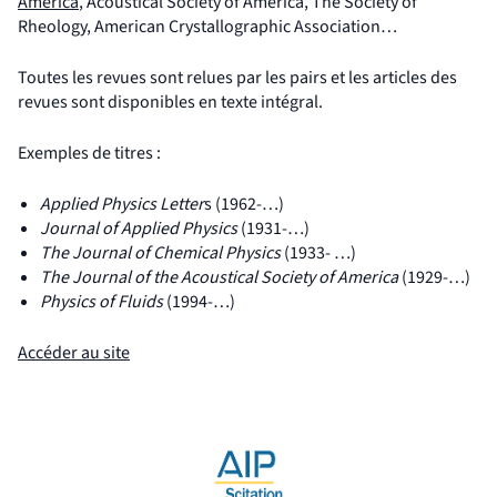
(nouvelle fenêtre)
America
, Acoustical Society of America, The Society of
Rheology, American Crystallographic Association…
Toutes les revues sont relues par les pairs et les articles des
revues sont disponibles en texte intégral.
Exemples de titres :
Applied Physics Letter
s (1962-…)
Journal of Applied Physics
(1931-…)
The Journal of Chemical Physics
(1933- …)
The Journal of the Acoustical Society of America
(1929-…)
Physics of Fluids
(1994-…)
(nouvelle fenêtre)
Accéder au site