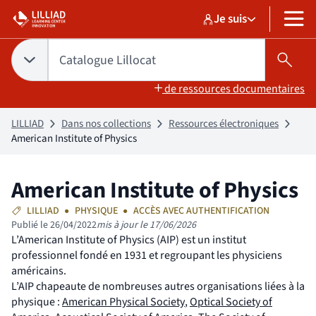
Aller
Aller
Je suis
au
au
Sélectionner un pr
Catalogue Lilloc
sélectionné
MENU
contenu
pied
de
Tapez votre recherche pour rechercher dans :
Catalogue Lillocat
Choix du périmètre de recherche :
CATALOGUE LILLOCAT
sélectionné
Lanc
page
de ressources documentaires
LILLIAD
Dans nos collections
Ressources électroniques
American Institute of Physics
American Institute of Physics
LILLIAD
PHYSIQUE
ACCÈS AVEC AUTHENTIFICATION
Publié le 26/04/2022
mis à jour le 17/06/2026
L’American Institute of Physics (AIP) est un institut
professionnel fondé en 1931 et regroupant les physiciens
américains.
L’AIP chapeaute de nombreuses autres organisations liées à la
(nouvelle fenêtre)
physique :
American Physical Society
,
Optical Society of