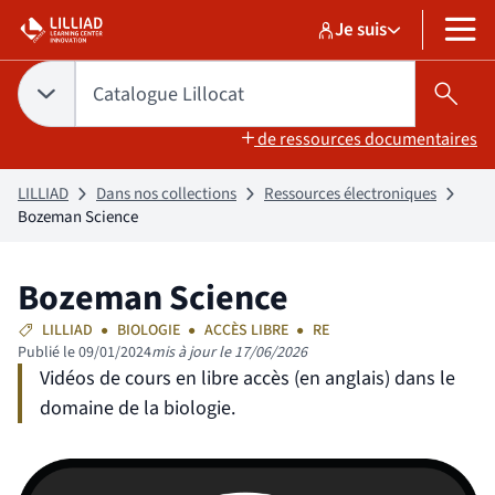
Aller
Aller
Je suis
au
au
Sélectionner un pr
Catalogue Lilloc
sélectionné
MENU
contenu
pied
de
Tapez votre recherche pour rechercher dans :
Catalogue Lillocat
Choix du périmètre de recherche :
CATALOGUE LILLOCAT
sélectionné
Lanc
page
de ressources documentaires
LILLIAD
Dans nos collections
Ressources électroniques
Bozeman Science
Bozeman Science
LILLIAD
BIOLOGIE
ACCÈS LIBRE
RE
Publié le 09/01/2024
mis à jour le 17/06/2026
Vidéos de cours en libre accès (en anglais) dans le
domaine de la biologie.