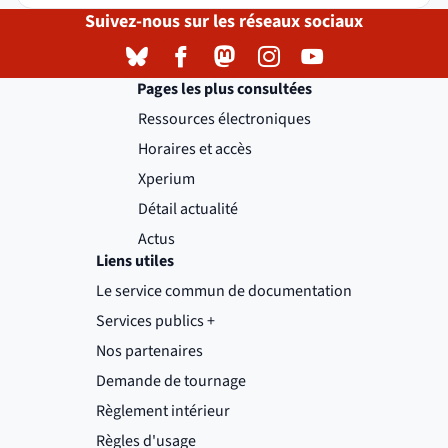
Suivez-nous sur les réseaux sociaux
Bluesky
( )
(nouvelle fenêtre)
Facebook
( )
(nouvelle fenêtre)
Mastodon
( )
(nouvelle fenêtre)
Instagram
( )
(nouvelle fenêtre)
YouTube
( )
(nouvelle fenêtre)
Pages les plus consultées
Ressources électroniques
Horaires et accès
Xperium
Détail actualité
Actus
Liens utiles
Le service commun de documentation
Services publics +
(nouvelle fenêtre)
Nos partenaires
Demande de tournage
(nouvelle fenêtre)
Règlement intérieur
(nouvelle fenêtre)
Règles d'usage