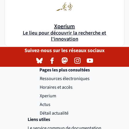
Xperium
Le lieu pour découvrir la recherche et
l'innovation
Suivez-nous sur les réseaux sociaux
Bluesky
( )
(nouvelle fenêtre)
Facebook
( )
(nouvelle fenêtre)
Mastodon
( )
(nouvelle fenêtre)
Instagram
( )
(nouvelle fenêtre)
YouTube
( )
(nouvelle fenêtre)
Pages les plus consultées
Ressources électroniques
Horaires et accès
Xperium
Actus
Détail actualité
Liens utiles
Le service commun de documentation