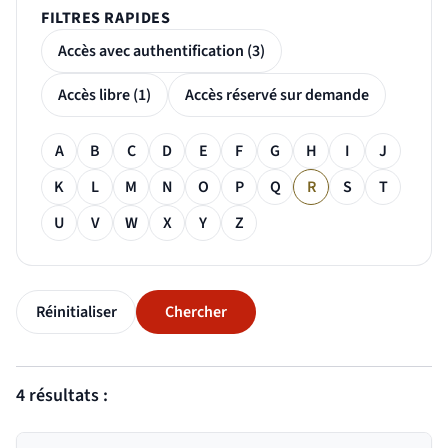
FILTRES RAPIDES
Accès avec authentification (3)
Accès libre (1)
Accès réservé sur demande
Filtre alphabétique
A
B
C
D
E
F
G
H
I
J
K
L
M
N
O
P
Q
R
S
T
U
V
W
X
Y
Z
Réinitialiser
Chercher
 bloc des résultats de recherche
4 résultats :