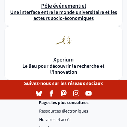
Pôle événementiel
Une interface entre le monde universitaire et les
acteurs socio-économiques
Xperium
Le lieu pour découvrir la recherche et
l'innovation
Suivez-nous sur les réseaux sociaux
Bluesky
( )
(nouvelle fenêtre)
Facebook
( )
(nouvelle fenêtre)
Mastodon
( )
(nouvelle fenêtre)
Instagram
( )
(nouvelle fenêtre)
YouTube
( )
(nouvelle fenêtre)
Pages les plus consultées
Ressources électroniques
Horaires et accès