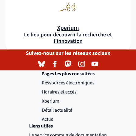
Xperium
Le lieu pour découvrir la recherche et
l'innovation
Suivez-nous sur les réseaux sociaux
Bluesky
( )
(nouvelle fenêtre)
Facebook
( )
(nouvelle fenêtre)
Mastodon
( )
(nouvelle fenêtre)
Instagram
( )
(nouvelle fenêtre)
YouTube
( )
(nouvelle fenêtre)
Pages les plus consultées
Ressources électroniques
Horaires et accès
Xperium
Détail actualité
Actus
Liens utiles
Le service commun de documentation