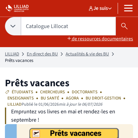
Aller
Aller
Je suis
au
au
Sélectionner un pr
Catalogue Lilloc
sélectionné
MENU
contenu
pied
de
Tapez votre recherche pour rechercher dans :
Catalogue Lillocat
Choix du périmètre de recherche :
CATALOGUE LILLOCAT
sélectionné
Lanc
page
de ressources documentaires
LILLIAD
En direct des BU
Actualités & vie des BU
Prêts vacances
Prêts vacances
ÉTUDIANTS
CHERCHEURS
DOCTORANTS
ENSEIGNANTS
BU SANTÉ
AGORA
BU DROIT-GESTION
LILLIAD
Publié le 01/06/2026
mis à jour le 06/07/2026
Empruntez vos livres en mai et rendez-les en
septembre !