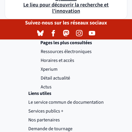
Le lieu pour découvrir la recherche et
l'innovation
Suivez-nous sur les réseaux sociaux
Bluesky
( )
(nouvelle fenêtre)
Facebook
( )
(nouvelle fenêtre)
Mastodon
( )
(nouvelle fenêtre)
Instagram
( )
(nouvelle fenêtre)
YouTube
( )
(nouvelle fenêtre)
Pages les plus consultées
Ressources électroniques
Horaires et accès
Xperium
Détail actualité
Actus
Liens utiles
Le service commun de documentation
Services publics +
(nouvelle fenêtre)
Nos partenaires
Demande de tournage
(nouvelle fenêtre)