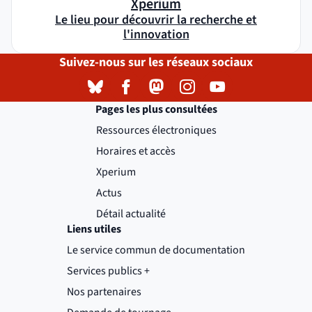
Xperium
Le lieu pour découvrir la recherche et
l'innovation
Suivez-nous sur les réseaux sociaux
Bluesky
( )
(nouvelle fenêtre)
Facebook
( )
(nouvelle fenêtre)
Mastodon
( )
(nouvelle fenêtre)
Instagram
( )
(nouvelle fenêtre)
YouTube
( )
(nouvelle fenêtre)
Pages les plus consultées
Ressources électroniques
Horaires et accès
Xperium
Actus
Détail actualité
Liens utiles
Le service commun de documentation
Services publics +
(nouvelle fenêtre)
Nos partenaires