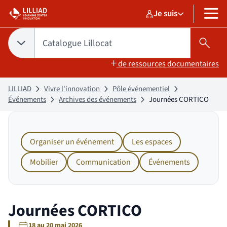
Aller
Aller
Je suis
au
au
Sélectionner un pr
Catalogue Lilloc
sélectionné
MENU
contenu
pied
de
Tapez votre recherche pour rechercher dans :
Catalogue Lillocat
Choix du périmètre de recherche :
CATALOGUE LILLOCAT
sélectionné
Lanc
page
de ressources documentaires
LILLIAD
Vivre l'innovation
Pôle événementiel
Événements
Archives des événements
Journées CORTICO
Organiser un événement
Les espaces
Mobilier
Communication
Événements
Journées CORTICO
18
au
20 mai 2026