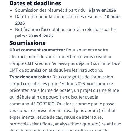
Dates et deadlines
Soumission des résumés à partir du :
6 janvier 2026
Date butoir pour la soumission des résumés :
10 mars
2026
Notification d’acceptation suite à la relecture par les
pairs :
20 avril 2026
Soumissions
Où et comment soumettre :
Pour soumettre votre
abstract, merci de vous connecter (en vous créant un
compte CMT si vous n’en avez pas déjà un) sur
l’interface
(nouvelle fenêtre)
CMT de soumission
et de suivre les instructions.
Type de soumission :
Deux catégories de soumission
seront considérées pour l’édition 2026. Vous pourrez
présenter, sous forme de poster, un projet ou une étude
qui débute afin de pouvoir en discuter avec la
communauté CORTICO. Ou alors, comme par le passé,
vous pourrez présenter un travail plus abouti (résultat
expérimental, étude de cas, revue de littérature,
protocole scientifique, analyse théorique, etc.) relatif aux
domaines des interfaces cerveau-ordinateur ou du