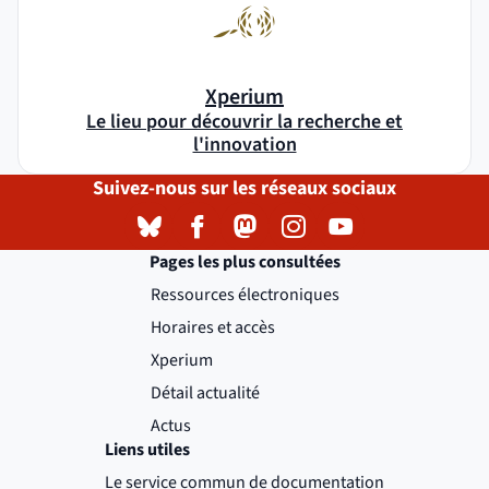
Xperium
Le lieu pour découvrir la recherche et
l'innovation
Suivez-nous sur les réseaux sociaux
Bluesky
( )
(nouvelle fenêtre)
Facebook
( )
(nouvelle fenêtre)
Mastodon
( )
(nouvelle fenêtre)
Instagram
( )
(nouvelle fenêtre)
YouTube
( )
(nouvelle fenêtre)
Pages les plus consultées
Ressources électroniques
Horaires et accès
Xperium
Détail actualité
Actus
Liens utiles
Le service commun de documentation