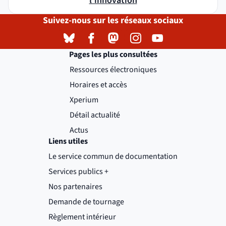
l'innovation
Suivez-nous sur les réseaux sociaux
Bluesky
( )
(nouvelle fenêtre)
Facebook
( )
(nouvelle fenêtre)
Mastodon
( )
(nouvelle fenêtre)
Instagram
( )
(nouvelle fenêtre)
YouTube
( )
(nouvelle fenêtre)
Pages les plus consultées
Ressources électroniques
Horaires et accès
Xperium
Détail actualité
Actus
Liens utiles
Le service commun de documentation
Services publics +
(nouvelle fenêtre)
Nos partenaires
Demande de tournage
(nouvelle fenêtre)
Règlement intérieur
(nouvelle fenêtre)