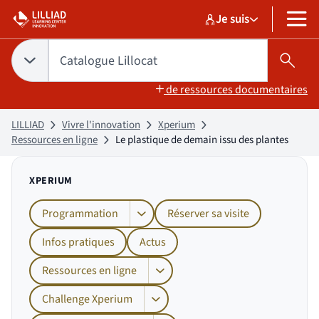
Aller
Aller
Je suis
au
au
Sélectionner un pr
Catalogue Lilloc
sélectionné
MENU
contenu
pied
de
Tapez votre recherche pour rechercher dans :
Catalogue Lillocat
Choix du périmètre de recherche :
CATALOGUE LILLOCAT
sélectionné
Lanc
page
de ressources documentaires
LILLIAD
Vivre l'innovation
Xperium
Ressources en ligne
Le plastique de demain issu des plantes
XPERIUM
Programmation
Réserver sa visite
Afficher les sous-pages de Programmation
Infos pratiques
Actus
Ressources en ligne
Afficher les sous-pages de Ressources e
Challenge Xperium
Afficher les sous-pages de Challenge Xp