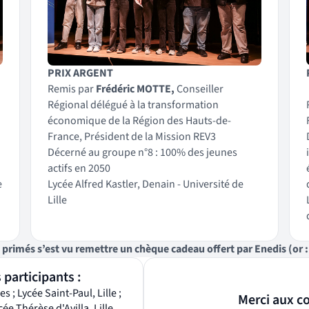
PRIX ARGENT
Remis par
Frédéric MOTTE,
Conseiller
Régional délégué à la transformation
économique de la Région des Hauts-de-
France, Président de la Mission REV3
Décerné au groupe n°8 : 100% des jeunes
actifs en 2050
e
Lycée Alfred Kastler, Denain - Université de
Lille
rimés s’est vu remettre un chèque cadeau offert par Enedis (or : 5
 participants :
s ; Lycée Saint-Paul, Lille ;
Merci aux co
ée Thérèse d'Avilla, Lille,