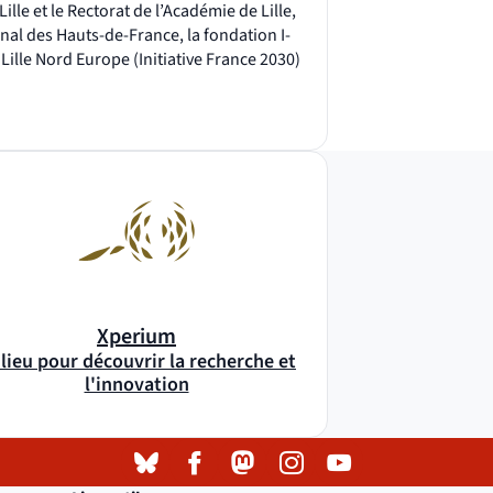
Lille et le Rectorat de l’Académie de Lille,
onal des Hauts-de-France, la fondation I-
 Lille Nord Europe (Initiative France 2030)
Xperium
 lieu pour découvrir la recherche et
l'innovation
Bluesky
( )
(nouvelle fenêtre)
Facebook
( )
(nouvelle fenêtre)
Mastodon
( )
(nouvelle fenêtre)
Instagram
( )
(nouvelle fenêtre)
YouTube
( )
(nouvelle fenêtre)