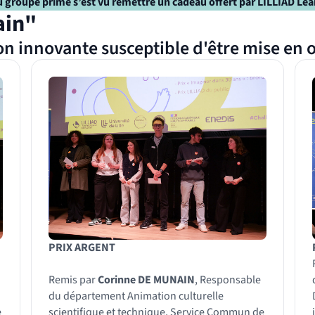
u groupe primé s’est vu remettre un cadeau offert par LILLIAD Lea
ain"
ion innovante susceptible d'être mise en
PRIX ARGENT
Remis par
Corinne DE MUNAIN
, Responsable
du département Animation culturelle
e
scientifique et technique, Service Commun de