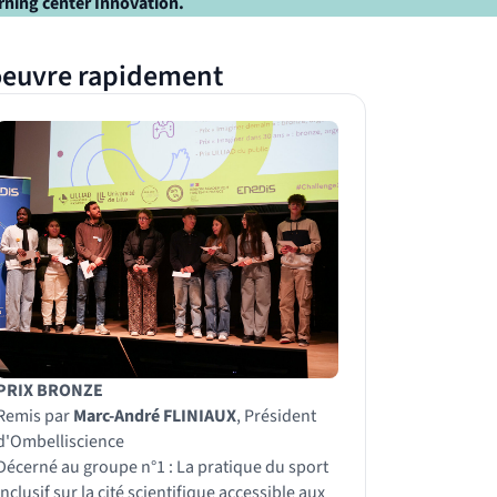
rning center Innovation.
 oeuvre rapidement
PRIX BRONZE
Remis par
Marc-André FLINIAUX
, Président
d'Ombelliscience
Décerné au groupe n°1 : La pratique du sport
inclusif sur la cité scientifique accessible aux