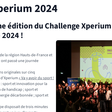
perium 2024
e édition du Challenge Xperium 
 2024 !
 de la région Hauts-de-France et
le ont passé une journée
s originales sur cinq
5 d’Xperium
« Va y avoir du sport !
(nouvelle fenêtre)
: sport et innovation pour la
 de handicap ; sport et
nergie décarbonnée ; sport et
pe disposait de trois minutes